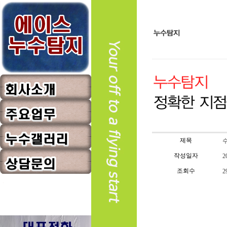
회사소개
보유장비
누수탐지
제목
지점안내
작성일자
방수공사
2
누수탐지
오시는길
조회수
2
상하수도설비
방수공사
상담문의
상하수도설비
자주하는질문
공지사항