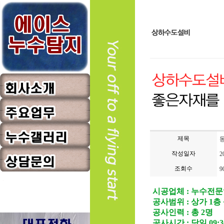
회사소개
보유장비
누수탐지
제목
지점안내
작성일자
방수공사
2
누수탐지
오시는길
조회수
9
상하수도설비
방수공사
상담문의
시공업체 : 누수전
상하수도설비
공사범위 : 상가 1
자주하는질문
공지사항
공사인력 : 총 2명
공사시간 : 당일 09:30